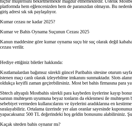
hiçbir müşterisini bekletmemekte mağdur etmemektedir. Üstelik Mostbet’
platformda hem eğlencenizden hem de paranızdan olmayın. Bu nedenle C
giriş adresi sık sık paylaşılıyor.
Kumar cezası ne kadar 2025?
Kumar ve Bahis Oynama Suçunun Cezası 2025
Kanun maddesine göre kumar oynama suçu bir suç olarak değil kabahat 
cezası verilir.
Hediye ettiğiniz biletler hakkında:
Kısıtlamalardan bağımsız sürekli güncel Paribahis sitesine oturum sayfas
istenen maçı canlı olarak izleyebilme imkanını sunmaktadır. Slots alanın
oldukça keyifli zaman geçirebilirsiniz. Most bet bahis firmasına para yatır
Sbtech altyapılı Mostbahis sürekli para kaybeden üyelerine kayıp bonusu 
sarının muhteşem uyumuna beyaz tonların da eklenmesi ile muhteşem bir 
sebebiyet vermeden kullanıcılarını ve üyelerini aradıklarına en kestirme 
sıralayabiliriz. Ortalama üzerinde yer alan oranlar sayesinde kuponunu
yapacaksanız 500 TL değerindeki hoş geldin bonusunu alabilirsiniz. Şu 
Kaçak siteden bahis oynanır mı?