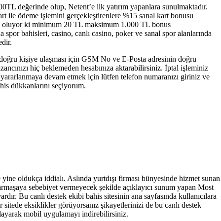
00TL değerinde olup, Netent’e ilk yatırım yapanlara sunulmaktadır.
 ile ödeme işlemini gerçekleştirenlere %15 sanal kart bonusu
demek oluyor ki minimum 20 TL maksimum 1.000 TL bonus
 spor bahisleri, casino, canlı casino, poker ve sanal spor alanlarında
dir.
in doğru kişiye ulaşması için GSM No ve E-Posta adresinin doğru
zancınızı hiç beklemeden hesabınıza aktarabilirsiniz. İptal işleminiz
 yararlanmaya devam etmek için lütfen telefon numaranızı giriniz ve
his dükkanlarını seçiyorum.
e yine oldukça iddialı. Aslında yurtdışı firması bünyesinde hizmet sunan
r karmaşaya sebebiyet vermeyecek şekilde açıklayıcı sunum yapan Most
vardır. Bu canlı destek ekibi bahis sitesinin ana sayfasında kullanıcılara
 sitede eksiklikler görüyorsanız şikayetlerinizi de bu canlı destek
layarak mobil uygulamayı indirebilirsiniz.