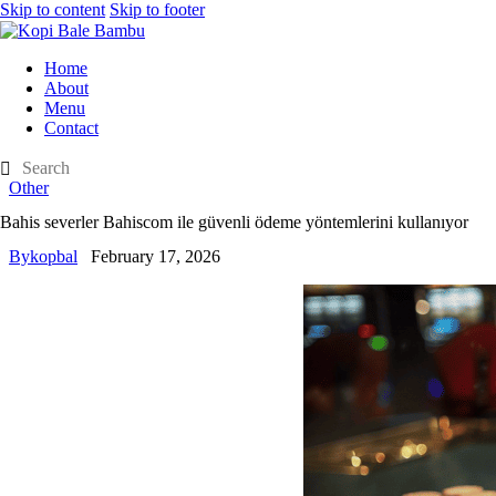
Skip to content
Skip to footer
Home
About
Menu
Contact
Other
Bahis severler Bahiscom ile güvenli ödeme yöntemlerini kullanıyor
By
kopbal
February 17, 2026