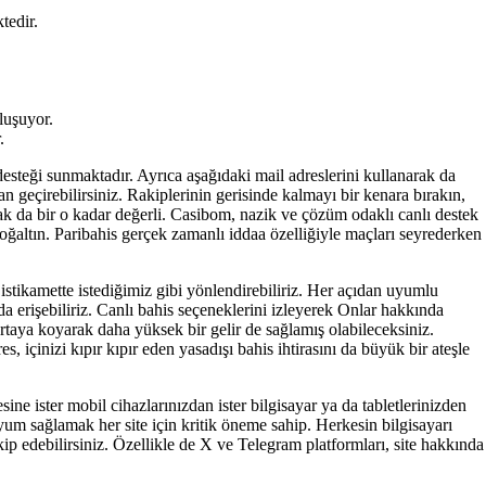
tedir.
oluşuyor.
.
 desteği sunmaktadır. Ayrıca aşağıdaki mail adreslerini kullanarak da
 geçirebilirsiniz. Rakiplerinin gerisinde kalmayı bir kenara bırakın,
k da bir o kadar değerli. Casibom, nazik ve çözüm odaklı canlı destek
çoğaltın. Paribahis gerçek zamanlı iddaa özelliğiyle maçları seyrederken
 istikamette istediğimiz gibi yönlendirebiliriz. Her açıdan uyumlu
a erişebiliriz. Canlı bahis seçeneklerini izleyerek Onlar hakkında
rtaya koyarak daha yüksek bir gelir de sağlamış olabileceksiniz.
s, içinizi kıpır kıpır eden yasadışı bahis ihtirasını da büyük bir ateşle
 ister mobil cihazlarınızdan ister bilgisayar ya da tabletlerinizden
yum sağlamak her site için kritik öneme sahip. Herkesin bilgisayarı
kip edebilirsiniz. Özellikle de X ve Telegram platformları, site hakkında