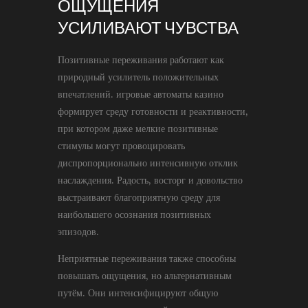
ОЩУЩЕНИЯ
УСИЛИВАЮТ ЧУВСТВА
Позитивные переживания работают как
природный усилитель положительных
впечатлений. игровые автоматы казино
формирует среду готовности и реактивности,
при котором даже мелкие позитивные
стимулы могут провоцировать
диспропорционально интенсивную отклик
наслаждения. Радость, восторг и довольство
выстраивают благоприятную среду для
наибольшего осознания позитивных
эпизодов.
Неприятные переживания также способны
повышать ощущения, но альтернативным
путём. Они интенсифицируют общую