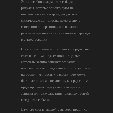
Это способно содержать в себя ранние
ритуалы, которые ориентируют на
положительный настрой, регулярную
физическую активность, помогающую
генерации эндорфинов, и осознанное
развитие признания за позитивные периоды
в существовании.
Способ чувственной подготовки к радостным
моментам также эффективна. игровые
автоматы казино означает создание
оптимистичных предвкушений и подготовку
на восприимчивость к радости. Это может
быть настолько же несложно, как ряд минут
предощущения перед запуском приятной
занятия или визуализация приятных граней
грядущего события.
Важным составляющей считается практика