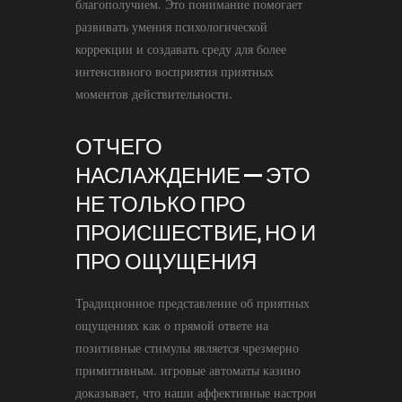
благополучием. Это понимание помогает
развивать умения психологической
коррекции и создавать среду для более
интенсивного восприятия приятных
моментов действительности.
ОТЧЕГО
НАСЛАЖДЕНИЕ — ЭТО
НЕ ТОЛЬКО ПРО
ПРОИСШЕСТВИЕ, НО И
ПРО ОЩУЩЕНИЯ
Традиционное представление об приятных
ощущениях как о прямой ответе на
позитивные стимулы является чрезмерно
примитивным. игровые автоматы казино
доказывает, что наши аффективные настрои