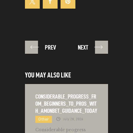
PREV
NEXT
YOU MAY ALSO LIKE
CONSIDERABLE_PROGRESS_FR
OM_BEGINNERS_TO_PROS_WIT
H_AMONBET_GUIDANCE_TODAY
Other
July 28, 2026
Considerable progress