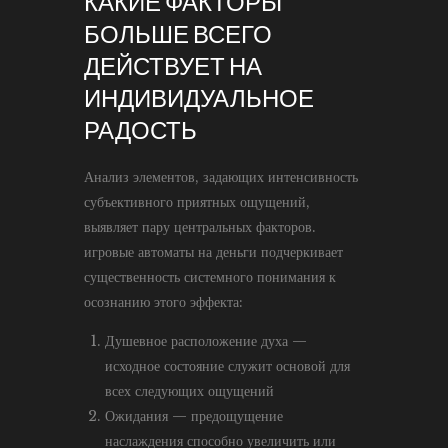
КАКИЕ ФАКТОРЫ
БОЛЬШЕ ВСЕГО
ДЕЙСТВУЕТ НА
ИНДИВИДУАЛЬНОЕ
РАДОСТЬ
Анализ элементов, задающих интенсивность
субъективного приятных ощущений,
выявляет пару центральных факторов.
игровые автоматы на деньги подчеркивает
существенность системного понимания к
осознанию этого эффекта:
Душевное расположение духа —
исходное состояние служит основой для
всех следующих ощущений
Ожидания — предощущение
наслаждения способно увеличить или