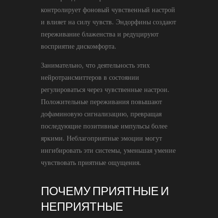
контролирует фоновый чувственный настрой
и влияет на силу чувств. Эндорфины создают
переживание блаженства и редуцируют
восприятие дискомфорта.
Занимательно, что деятельность этих
нейротрансмиттеров в состоянии
регулироваться через чувственные настрои.
Положительные переживания повышают
дофаминовую сигнализацию, превращая
последующие позитивные импульсы более
яркими. Неблагоприятные эмоции могут
ингибировать эти системы, уменьшая умение
чувствовать приятные ощущения.
ПОЧЕМУ ПРИЯТНЫЕ И
НЕПРИЯТНЫЕ