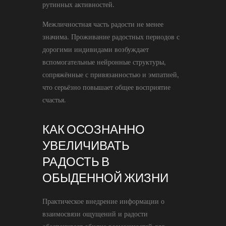
рутинных активностей.
Межличностная часть радости не менее
значима. Проживание радостных периодов с
дорогими индивидами возбуждает
вспомогательные нейронные структуры,
сопряжённые с привязанностью и эмпатией,
что серьёзно повышает общее восприятие
счастья.
КАК ОСОЗНАННО
УВЕЛИЧИВАТЬ
РАДОСТЬ В
ОБЫДЕННОЙ ЖИЗНИ
Практическое внедрение информации о
взаимосвязи ощущений и радости