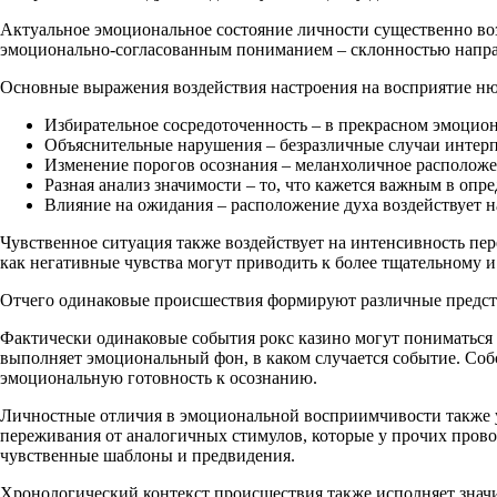
Актуальное эмоциональное состояние личности существенно возд
эмоционально-согласованным пониманием – склонностью напра
Основные выражения воздействия настроения на восприятие ню
Избирательное сосредоточенность – в прекрасном эмоцио
Объяснительные нарушения – безразличные случаи интерп
Изменение порогов осознания – меланхоличное расположе
Разная анализ значимости – то, что кажется важным в оп
Влияние на ожидания – расположение духа воздействует 
Чувственное ситуация также воздействует на интенсивность пе
как негативные чувства могут приводить к более тщательному и
Отчего одинаковые происшествия формируют различные предст
Фактически одинаковые события рокс казино могут пониматься
выполняет эмоциональный фон, в каком случается событие. Соб
эмоциональную готовность к осознанию.
Личностные отличия в эмоциональной восприимчивости также у
переживания от аналогичных стимулов, которые у прочих пров
чувственные шаблоны и предвидения.
Хронологический контекст происшествия также исполняет значим