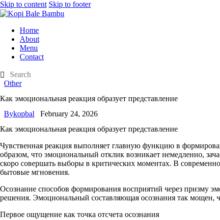
Skip to content
Skip to footer
Home
About
Menu
Contact
Other
Как эмоциональная реакция образует представление
By
kopbal
February 24, 2026
Как эмоциональная реакция образует представление
Чувственная реакция выполняет главную функцию в формирован
образом, что эмоциональный отклик возникает немедленно, зача
скоро совершать выборы в критических моментах. В современном
бытовые мгновения.
Осознание способов формирования восприятий через призму эм
решения. Эмоциональный составляющая осознания так мощен, ч
Первое ощущение как точка отсчета осознания