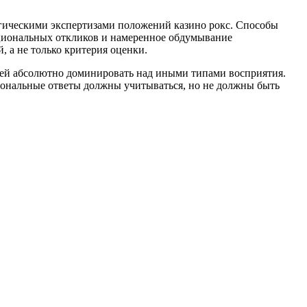
огическими экспертизами положений казино рокс. Способы
оциональных откликов и намеренное обдумывание
, а не только критерия оценки.
ей абсолютно доминировать над иными типами восприятия.
иональные ответы должны учитываться, но не должны быть