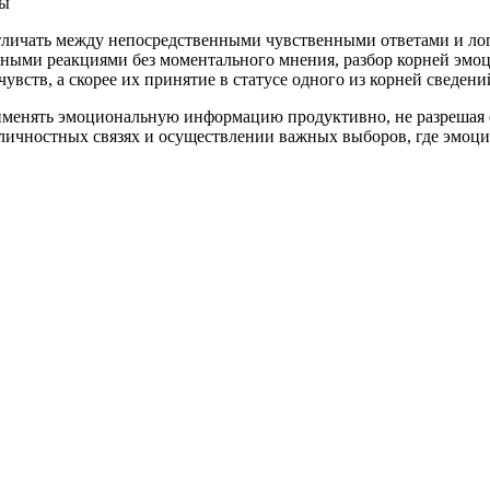
зы
отличать между непосредственными чувственными ответами и л
чными реакциями без моментального мнения, разбор корней эм
увств, а скорее их принятие в статусе одного из корней сведений
менять эмоциональную информацию продуктивно, не разрешая 
жличностных связях и осуществлении важных выборов, где эмоц