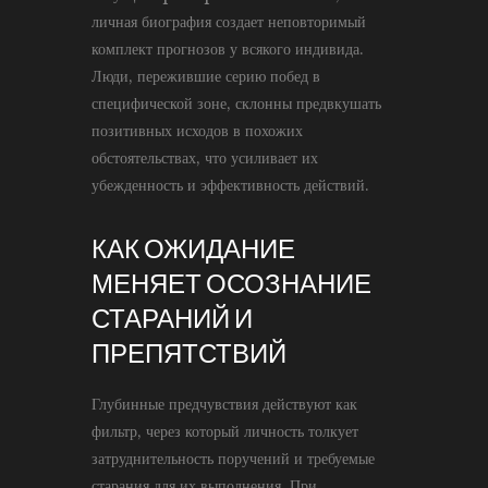
личная биография создает неповторимый
комплект прогнозов у всякого индивида.
Люди, пережившие серию побед в
специфической зоне, склонны предвкушать
позитивных исходов в похожих
обстоятельствах, что усиливает их
убежденность и эффективность действий.
КАК ОЖИДАНИЕ
МЕНЯЕТ ОСОЗНАНИЕ
СТАРАНИЙ И
ПРЕПЯТСТВИЙ
Глубинные предчувствия действуют как
фильтр, через который личность толкует
затруднительность поручений и требуемые
старания для их выполнения. При