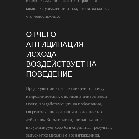
влияние СМИ пошагово выстраивают
комплекс убеждений о том, что возможно, а
что недостижимо.
ОТЧЕГО
АНТИЦИПАЦИЯ
ИСХОДА
ВОЗДЕЙСТВУЕТ НА
ПОВЕДЕНИЕ
Предвкушение итога активирует цепочку
нейрохимических откликов в центральном
мозгу, воздействующих на побуждение,
сосредоточение сознания и готовность к
действию. Когда индивид пинап казино
визуализирует себе благоприятный результат,
запускается механизм вознаграждения,