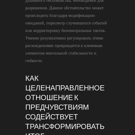
душевного беспокойства, необходимое для
разрешения. Данное обстоятельство может
происходить благодаря модификацию
ожиданий, пересмотр случившихся событий
или корректировку бихевиоральных тактик.
Умение результативно регулировать этими
расхождениями превращается в ключевым
элементом ментальной стабильности и
гибкости.
КАК
ЦЕЛЕНАПРАВЛЕННОЕ
ОТНОШЕНИЕ К
ПРЕДЧУВСТВИЯМ
СОДЕЙСТВУЕТ
ТРАНСФОРМИРОВАТЬ