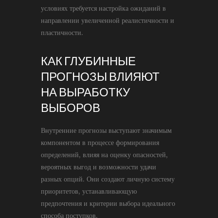
условиях требуется настройка ожиданий в
направлении увеличенной реалистичности и
пластичности.
КАК ГЛУБИННЫЕ
ПРОГНОЗЫ ВЛИЯЮТ
НА ВЫРАБОТКУ
ВЫБОРОВ
Внутренние прогнозы выступают значимым
компонентом в процессе формирования
определений, влияя на оценку опасностей,
вероятных выгод и возможности удачи
разных опций. Они создают личную систему
приоритетов, устанавливающую
предпочтения и критерии выбора идеального
способа поступков.