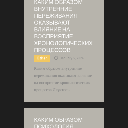
КАКИМ ОБРАЗОМ
ВНУТРЕННИЕ
ПЕРЕЖИВАНИЯ
ОКАЗЫВАЮТ
ВЛИЯНИЕ НА
ВОСПРИЯТИЕ
ХРОНОЛОГИЧЕСКИХ
ПРОЦЕССОВ
Other
January 5, 2026
Каким образом внутренние
переживания оказывают влияние
на восприятие хронологических
процессов Людское…
КАКИМ ОБРАЗОМ
ПСИХОЛОГИЯ