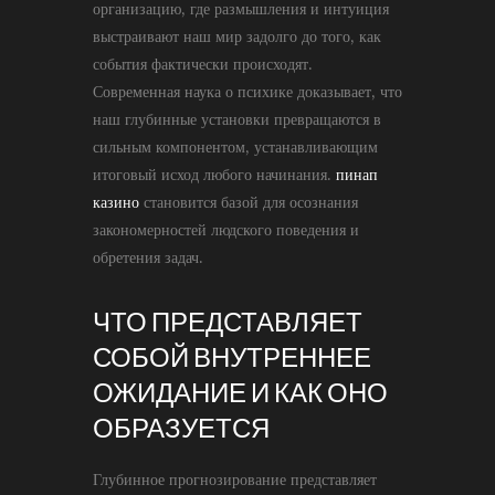
организацию, где размышления и интуиция
выстраивают наш мир задолго до того, как
события фактически происходят.
Современная наука о психике доказывает, что
наш глубинные установки превращаются в
сильным компонентом, устанавливающим
итоговый исход любого начинания.
пинап
казино
становится базой для осознания
закономерностей людского поведения и
обретения задач.
ЧТО ПРЕДСТАВЛЯЕТ
СОБОЙ ВНУТРЕННЕЕ
ОЖИДАНИЕ И КАК ОНО
ОБРАЗУЕТСЯ
Глубинное прогнозирование представляет