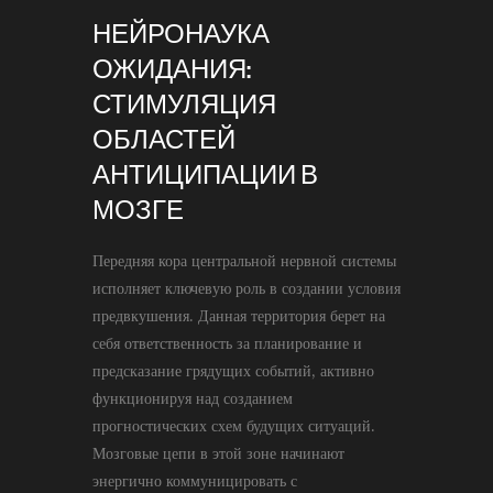
НЕЙРОНАУКА
ОЖИДАНИЯ:
СТИМУЛЯЦИЯ
ОБЛАСТЕЙ
АНТИЦИПАЦИИ В
МОЗГЕ
Передняя кора центральной нервной системы
исполняет ключевую роль в создании условия
предвкушения. Данная территория берет на
себя ответственность за планирование и
предсказание грядущих событий, активно
функционируя над созданием
прогностических схем будущих ситуаций.
Мозговые цепи в этой зоне начинают
энергично коммуницировать с