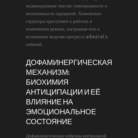
индивидуальное чувство темпоральности и
интенсивности ощущений. Химические
структуры приступают к работать в
изменённом режиме, настраивая тело к
возможным моделям прогресса admiral x
событий.
ДОФАМИНЕРГИЧЕСКАЯ
МЕХАНИЗМ:
БИОХИМИЯ
АНТИЦИПАЦИИ И ЕЁ
ВЛИЯНИЕ НА
ЭМОЦИОНАЛЬНОЕ
СОСТОЯНИЕ
Дофаминергические нейроны вентральной