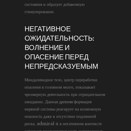
состояния и образует добавочную
стимулирование.
НЕГАТИВНОЕ
ОЖИДАТЕЛЬНОСТЬ:
ВОЛНЕНИЕ И
ОПАСЕНИЕ ПЕРЕД
НЕПРЕДСКАЗУЕМЫМ
Миндалевидное тело, центр переработки
опасения в головном мозге, показывает
чрезмерную деятельность при отрицательном
ожидании. Данная древняя формация
нервной системы реагирует на возможную
опасность даже в отсутствие подлинной
риска. admiral-x в негативном контексте
запускает последовательность напряженных