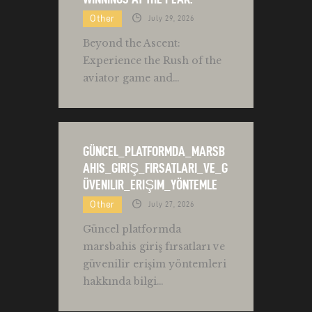
Other
July 29, 2026
Beyond the Ascent:
Experience the Rush of the
aviator game and…
GÜNCEL_PLATFORMDA_MARSB
AHIS_GIRIŞ_FIRSATLARI_VE_G
ÜVENILIR_ERIŞIM_YÖNTEMLE
Other
July 27, 2026
Güncel platformda
marsbahis giriş fırsatları ve
güvenilir erişim yöntemleri
hakkında bilgi…