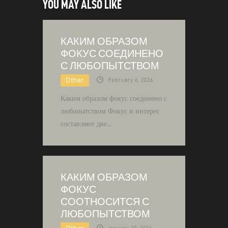
YOU MAY ALSO LIKE
КАКИМ ОБРАЗОМ
ФОКУС СОЕДИНЕНО
С ЛЮБОПЫТСТВОМ
Other
February 6, 2026
Каким образом фокус соединено с
любопытством Фокус и интерес
составляют две…
КАКИМ ОБРАЗОМ
ФОКУС
СООТНОСИТСЯ С
ЛЮБОПЫТСТВОМ
January 30, 2026