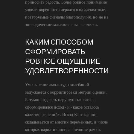
приносить радость. Более ровное понимание
удовлетворенности держится на адекватные,
повторяемые сигналы благополучия, но не на
эпизодические максимальные всплески.
КАКИМ СПОСОБОМ
СФОРМИРОВАТЬ
РОВНОЕ ОЩУЩЕНИЕ
УДОВЛЕТВОРЕННОСТИ
Уменьшение амплитуды колебаний
запускается с корректировки метрик оценки.
Разумно отделять пару пункта: «что за
сформировался исход» и «какое осталось
качество решений». Исход Кент казино
складывается от многих переменных, в числе
которых вариативность а внешние рамки.