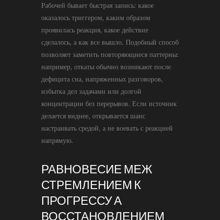
Рабочей бывает быстрая запись: какое
оказалось триггером, каким образом
проявилась реакция, какое действие
сделалось, а как все вышло. Подобный способ
позволяет заметить повторяющиеся паттерны:
например, откаты обычно возникают после
дефицита сна, напряженных разговоров,
избытка дел задачами или долгой
концентрации без перерывов. Если источник
делается виднее, открывается шанс
настраивать средой, а не воевать с реакцией
напрямую.
РАВНОВЕСИЕ МЕЖ
СТРЕМЛЕНИЕМ К
ПРОГРЕССУ А
ВОССТАНОВЛЕНИЕМ