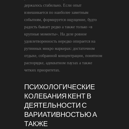
держалось стабильно. Если опыт
взвешивается по наиболее заметным
событиям, формируется ощущение, будто
радость бывает редко а также только «в
крупные моменты». На деле ровное
удовлетворенность нередко опирается на
рутинных микро маркерах: достаточном
отдыхе, собранной концентрации, понятном
распорядке, адекватном паузах а также
четких приоритетах.
ПСИХОЛОГИЧЕСКИЕ
КОЛЕБАНИЯ КЕНТ В
ДЕЯТЕЛЬНОСТИ С
ВАРИАТИВНОСТЬЮ А
ТАКЖЕ