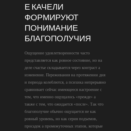
Е КАЧЕЛИ
ФОРМИРУЮТ
ПОНИМАНИЕ
БЛАГОПОЛУЧИЯ
Ощущение удовлетворенности часто
представляется как ровное состояние, но на
деле счастье складывается через контраст а
изменение. Переживания на протяжении дня
и периода колеблются, а психика непрерывно
сравнивает сейчас имеющееся настроение с
тем, что именно ощущалось «прежде» а
также с тем, что ожидается «после». Так что
благополучие обычно ощущается не как
ровный уровень, но как серия подъемов,
просадок а промежуточных этапов, которые