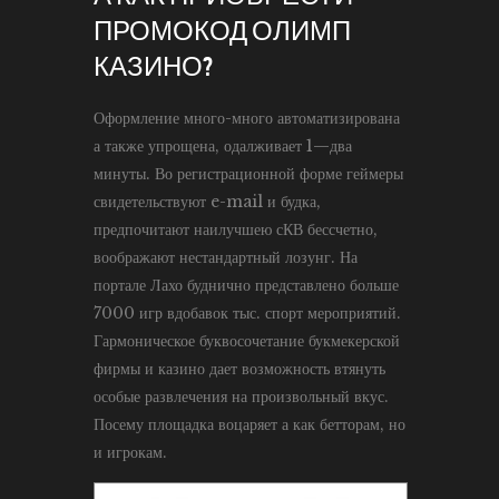
ПРОМОКОД ОЛИМП
КАЗИНО?
Оформление много-много автоматизирована
а также упрощена, одалживает 1—два
минуты. Во регистрационной форме геймеры
свидетельствуют e-mail и будка,
предпочитают наилучшею сКВ бессчетно,
воображают нестандартный лозунг. На
портале Лахо буднично представлено больше
7000 игр вдобавок тыс. спорт мероприятий.
Гармоническое буквосочетание букмекерской
фирмы и казино дает возможность втянуть
особые развлечения на произвольный вкус.
Посему площадка воцаряет а как бетторам, но
и игрокам.