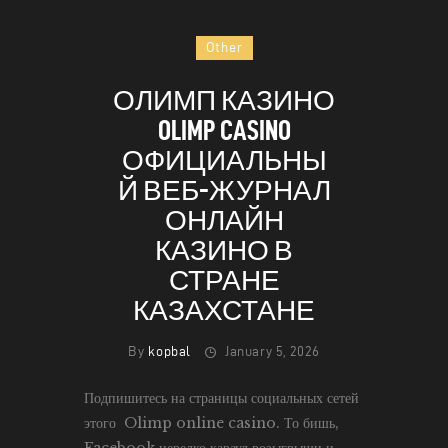
Other
ОЛИМП КАЗИНО
HOME
OLIMP CASINO
ABOUT
ОФИЦИАЛЬНЫ
MENU
Й ВЕБ-ЖУРНАЛ
CONTACT
ОНЛАЙН
КАЗИНО В
СТРАНЕ
КАЗАХСТАНЕ
By
kopbal
January 5, 2026
Подпишитесь на страницы социальных сетей
этого Olimp online casino. То бишь,