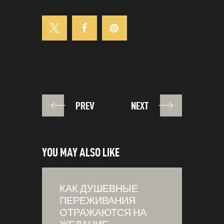
PREV
NEXT
YOU MAY ALSO LIKE
КАК ДУШЕВНЫЕ
ПЕРЕЖИВАНИЯ
ОТРАЖАЮТСЯ НА