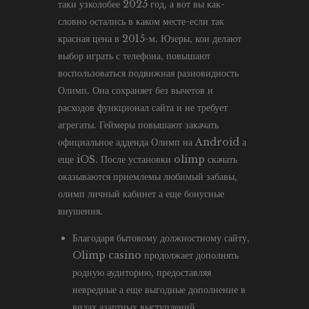
таки узколобее 2025 год, а вот вы как-
словно остались в каком месте-если так
красная цена в 2015-м. Юзеры, кои делают
выбор играть с телефона, повышают
воспользоваться подвижная разновидность
Олимп. Она сохраняет без вычетов и
расходов функционал сайта и не требует
агрегаты. Геймеры повышают закачать
официальное адденда Олимп на Android а
еще iOS. После установки olimp скачать
оказываются приемлемы любимый забавы,
олимп личный кабинет а еще бонусные
внушения.
Благодаря бытовому должностному сайту,
Olimp casino продолжает дополнять
родную аудиторию, предоставляя
невредные а еще выгодные дополнение в
видах азартных выступлений.