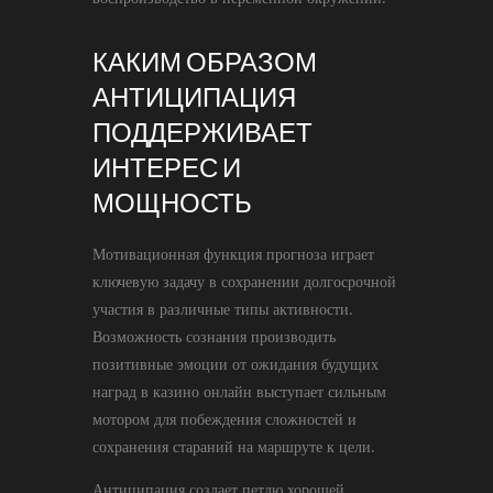
КАКИМ ОБРАЗОМ
АНТИЦИПАЦИЯ
ПОДДЕРЖИВАЕТ
ИНТЕРЕС И
МОЩНОСТЬ
Мотивационная функция прогноза играет
ключевую задачу в сохранении долгосрочной
участия в различные типы активности.
Возможность сознания производить
позитивные эмоции от ожидания будущих
наград в казино онлайн выступает сильным
мотором для побеждения сложностей и
сохранения стараний на маршруте к цели.
Антиципация создает петлю хорошей