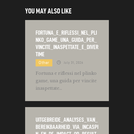
YOU MAY ALSO LIKE
FORTUNA_E_RIFLESSI_NEL_PLI
NKO_GAME_UNA_GUIDA_PER_
VINCITE_INASPETTATE_E_DIVER
TIME
Other
July 31, 2026
Fortuna e riflessi nel plinko
game, una guida per vincite
inaspettate…
UITGEBREIDE_ANALYSES_VAN_
BEREIKBAARHEID_VIA_INCASPI