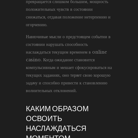
превращается слишком большим, мощность
положительных чувств в состоянии
снижаться, отдавая положение нетерпению и
огорчению.
Навязчивые мысли о предстоящем событии в
состоянии нарушать способность
наслаждаться текущим временем в online
casino. Когда ожидание становится
компульсивным и мешает сфокусироваться на
текущих заданиях, оно теряет свою хорошую
задачу и способно привести к становлению
волнительных отклонений.
КАКИМ ОБРАЗОМ
ОСВОИТЬ
НАСЛАЖДАТЬСЯ