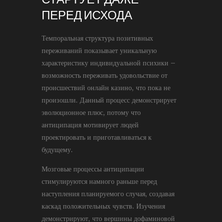
ПЕРЕД ИСХОДА
Темпоральная структура позитивных
переживаний показывает уникальную
характеристику индивидуальной психики –
возможность переживать удовольствие от
происшествий онлайн казино, что пока не
произошли. Данный процесс демонстрирует
эволюционное плюс, потому что
антиципация мотивирует людей
проектировать и приготавливаться к
будущему.
Мозговые процессы антиципации
стимулируются намного раньше перед
наступления планируемого случая, создавая
каскад положительных чувств. Изучения
демонстрируют, что вершины дофаминовой