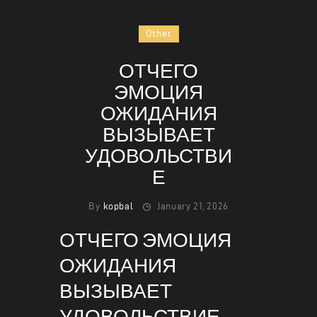
Other
ОТЧЕГО
HOME
ЭМОЦИЯ
ABOUT
ОЖИДАНИЯ
MENU
ВЫЗЫВАЕТ
CONTACT
УДОВОЛЬСТВИ
Е
By
kopbal
January 21, 2026
ОТЧЕГО ЭМОЦИЯ
ОЖИДАНИЯ
ВЫЗЫВАЕТ
УДОВОЛЬСТВИЕ