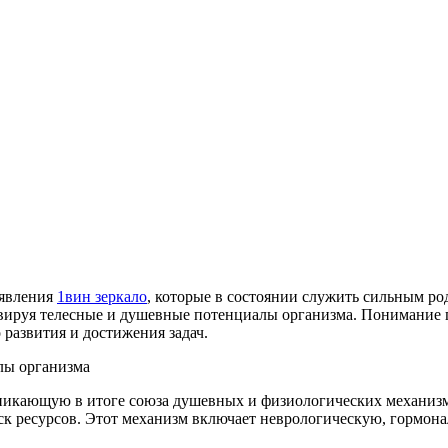
 явления
1вин зеркало
, которые в состоянии служить сильным р
ивируя телесные и душевные потенциалы организма. Понимание 
развития и достижения задач.
лы организма
зникающую в итоге союза душевных и физиологических механизм
ск ресурсов. Этот механизм включает неврологическую, гормон