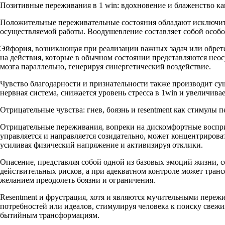
Позитивные переживания в 1 win: вдохновение и блаженство ка
Положительные переживательные состояния обладают исключите
осуществляемой работы. Воодушевление составляет собой особ
Эйфория, возникающая при реализации важных задач или обрет
на действия, которые в обычном состоянии представляются не
мозга параллельно, генерируя синергетический воздействие.
Чувство благодарности и признательности также производит с
нервная система, снижается уровень стресса в 1win и увеличив
Отрицательные чувства: гнев, боязнь и resentment как стимулы 
Отрицательные переживания, вопреки на дискомфортные воспри
управляется и направляется созидательно, может концентриров
усиливая физический напряжение и активизируя отклики.
Опасение, представляя собой одной из базовых эмоций жизни, 
действительных рисков, а при адекватном контроле может тран
желанием преодолеть боязни и ограничения.
Resentment и фрустрация, хотя и являются мучительными пере
потребностей или идеалов, стимулируя человека к поиску свеж
бытийным трансформациям.