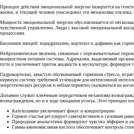
Принцип действия эмоциональной энергии базируется на генет
жизни, и текущий человек унаследовал эти механизмы отклика. 
Мощность эмоциональной энергии обусловливается от нескольких
чувственной управлению. Люди с высокой эмоциональной воспр
процессами.
Биохимия эмоций: норадреналин, кортизол и дофамин как горю
Нейрохимические явления, связанные с переживательные пережи
мощностном питании системы. Адреналин, выделяемый органами
пути и увеличивает приток жидкости к мускулатуре, формируя т
Гидрокортизон, зачастую обозначаемый гормоном стресса, игра
нервную систему требуемой углеводом для интенсивной интелл
энергетических ресурсов и неблагоприятно сказываться на ког
Допамин служит ключевым передатчиком механизма вознагражде
вознаграждения, но и в ходе ожидания успеха. Этот принцип п
Катехоламин увеличивает фокус и концентрацию
Гормон счастья регулирует самочувствием и силовым рав
Природные анальгетики формируют чувство эйфории и 
Гамма-аминомасляная кислота обеспечивает контроль сти