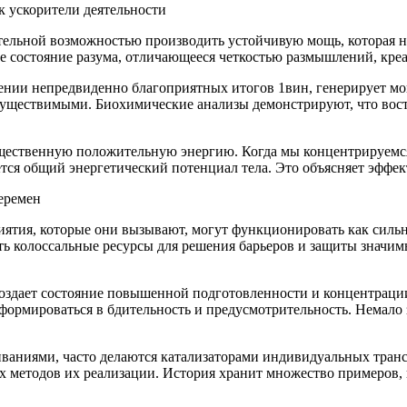
к ускорители деятельности
льной возможностью производить устойчивую мощь, которая не 
ое состояние разума, отличающееся четкостью размышлений, к
ении непредвиденно благоприятных итогов 1вин, генерирует мо
осуществимыми. Биохимические анализы демонстрируют, что во
ущественную положительную энергию. Когда мы концентрируемся
ается общий энергетический потенциал тела. Это объясняет эффе
перемен
ятия, которые они вызывают, могут функционировать как силь
ать колоссальные ресурсы для решения барьеров и защиты значи
создает состояние повышенной подготовленности и концентраци
сформироваться в бдительность и предусмотрительность. Немало
живаниями, часто делаются катализаторами индивидуальных тр
их методов их реализации. История хранит множество примеров,