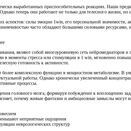
ически выработанных приспособительных реакциях. Наши предк
Однако теперь они работают не только для телесного жизни, но 
 аспектов: силы эмоции 1win, его персональной значимости, ак
иимчивостью часто обладают большими силовыми ресурсами, но
чее
вания, являют собой многоуровневую сеть нейромедиаторов и г
 в моменты стресса или стимуляции в 1 win, мгновенно повыш
елесную готовность к активности.
ет более комплексную функцию в мощностном метаболизме. В уме
ектуальной работы. Однако хронически увеличенный концентра
нитивные процессы.
ния головного мозга, формируя побуждение к воплощению зада
оясняет, почему живые фантазии и амбициозные замыслы могут в
новесием
уменьшают неприятные ощущения
муляции неврологических структур