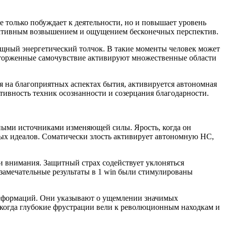
только побуждает к деятельности, но и повышает уровень
реативным возвышением и ощущением бесконечных перспектив.
щный энергетический толчок. В такие моменты человек может
сторженные самочувствие активируют множественные области
 на благоприятных аспектах бытия, активируется автономная
ктивность техник осознанности и созерцания благодарности.
ными источниками изменяющей силы. Ярость, когда он
мых идеалов. Соматически злость активирует автономную НС,
и внимания. Защитный страх содействует уклоняться
 замечательные результаты в 1 win были стимулированы
ансформаций. Они указывают о ущемлении значимых
 когда глубокие фрустрации вели к революционным находкам и