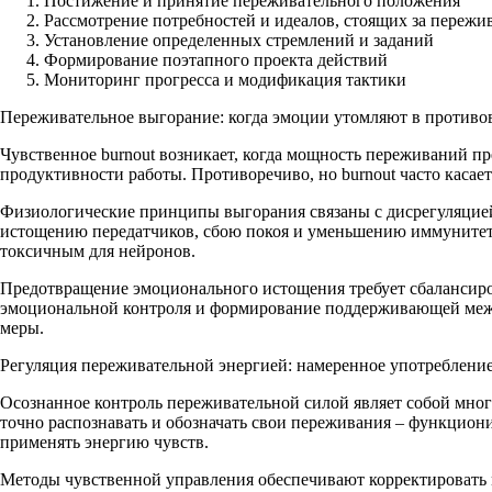
Постижение и принятие переживательного положения
Рассмотрение потребностей и идеалов, стоящих за пережи
Установление определенных стремлений и заданий
Формирование поэтапного проекта действий
Мониторинг прогресса и модификация тактики
Переживательное выгорание: когда эмоции утомляют в противо
Чувственное burnout возникает, когда мощность переживаний 
продуктивности работы. Противоречиво, но burnout часто касае
Физиологические принципы выгорания связаны с дисрегуляцией
истощению передатчиков, сбою покоя и уменьшению иммунитета
токсичным для нейронов.
Предотвращение эмоционального истощения требует сбалансиро
эмоциональной контроля и формирование поддерживающей межл
меры.
Регуляция переживательной энергией: намеренное употреблени
Осознанное контроль переживательной силой являет собой мног
точно распознавать и обозначать свои переживания – функциони
применять энергию чувств.
Методы чувственной управления обеспечивают корректировать 