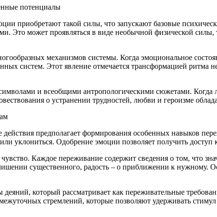
аенные потенциалы
оции приобретают такой силы, что запускают базовые психическ
ыми. Это может проявляться в виде необычной физической силы,
ногообразных механизмов системы. Когда эмоциональное состоя
енных систем. Этот явление отмечается трансформацией ритма
символами и всеобщими антропологическими сюжетами. Когда л
овествования о устранении трудностей, любви и героизме облад
кам
действия предполагает формирования особенных навыков переж
или уклониться. Одобрение эмоции позволяет получить доступ к
чувство. Каждое переживание содержит сведения о том, что зна
 лишении существенного, радость – о приближении к нужному. О
ы деяний, который рассматривает как переживательные требова
межуточных стремлений, которые позволяют удерживать стимул