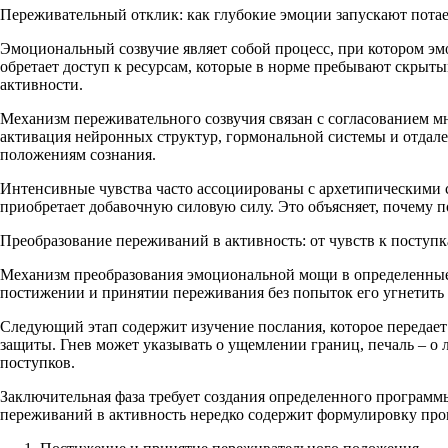
Переживательный отклик: как глубокие эмоции запускают пот
Эмоциональный созвучие являет собой процесс, при котором эм
обретает доступ к ресурсам, которые в норме пребывают скрыт
активности.
Механизм переживательного созвучия связан с согласованием м
активация нейронных структур, гормональной системы и отдал
положениям сознания.
Интенсивные чувства часто ассоциированы с архетипическими 
приобретает добавочную силовую силу. Это объясняет, почему п
Преобразование переживаний в активность: от чувств к поступ
Механизм преобразования эмоциональной мощи в определенные 
постижении и принятии переживания без попыток его угнетить 
Следующий этап содержит изучение послания, которое передает 
защиты. Гнев может указывать о ущемлении границ, печаль – о
поступков.
Заключительная фаза требует создания определенного программ
переживаний в активность нередко содержит формулировку про