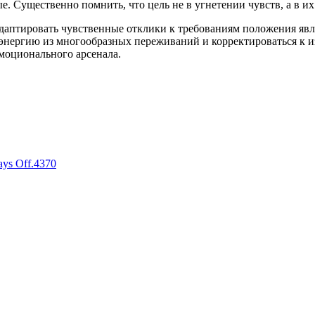
е. Существенно помнить, что цель не в угнетении чувств, а в 
аптировать чувственные отклики к требованиям положения явля
энергию из многообразных переживаний и корректироваться к и
моционального арсенала.
ays Off.4370