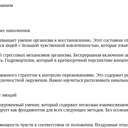
ванием
вес наполнения
превышает умение организма к восстановлению. Этот состояние
тся людей с большой чувственной вовлеченностью, которые изна
 стрессовых механизмов организма. Беспрерывная включение а
. Гидрокортизон, который в краткосрочной перспективе конце
ванного стратегии к контролю переживаниями. Это содержит р
ичностной окружения. Важно научиться распознавать начальн
е эмоций
оуровневый умение, который содержит несколько взаимосвязанн
рует как фундаментом для всех следующих методов. Без осознан
мощность чувств в соответствии от положения. Воздушные техн