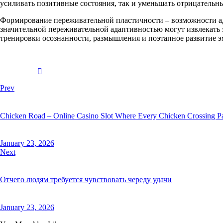
усиливать позитивные состояния, так и уменьшать отрицательны
Формирование переживательной пластичности – возможности ад
значительной переживательной адаптивностью могут извлекать 
тренировки осознанности, размышления и поэтапное развитие э
Prev
Chicken Road – Online Casino Slot Where Every Chicken Crossing P
January 23, 2026
Next
Отчего людям требуется чувствовать череду удачи
January 23, 2026