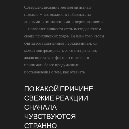
Совершенствование метакогнитивных
навыков – возможности наблюдать за
личными размышлениями и переживаниями
– позволяет личности стать исследователем
своих психических ходов. Взамен того чтобы
считаться захваченным переживанием, он
может контролировать ее со отстраненно,
анализировать ее факторы и итоги, и
принимать более продуманные
постановления о том, как отвечать.
ПО КАКОЙ ПРИЧИНЕ
СВЕЖИЕ РЕАКЦИИ
СНАЧАЛА
ЧУВСТВУЮТСЯ
СТРАННО