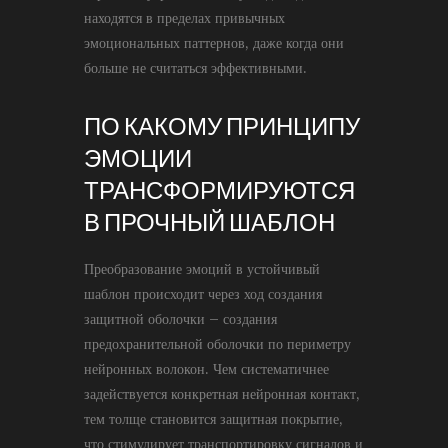
находятся в пределах привычных
эмоциональных паттернов, даже когда они
больше не считаться эффективными.
ПО КАКОМУ ПРИНЦИПУ
ЭМОЦИИ
ТРАНСФОРМИРУЮТСЯ
В ПРОЧНЫЙ ШАБЛОН
Преобразование эмоций в устойчивый
шаблон происходит через ход создания
защитной оболочки – создания
предохранительной оболочки по периметру
нейронных волокон. Чем систематичнее
задействуется конкретная нейронная контакт,
тем толще становится защитная покрытие,
что стимулирует транспортировку сигналов и