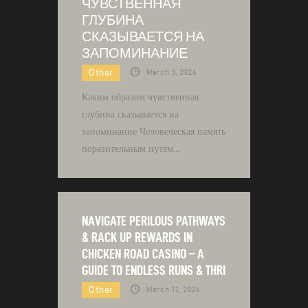
ЧУВСТВЕННАЯ
ГЛУБИНА
СКАЗЫВАЕТСЯ НА
ЗАПОМИНАНИЕ
Other
March 3, 2026
Каким образом чувственная
глубина сказывается на
запоминание Человеческая память
поразительным путём…
NAVIGATE PERILOUS PATHWAYS
& RACK UP REWARDS IN
CHICKEN ROAD CASINO – A
GUIDE TO ENDLESS RUNS & THRI
Other
March 12, 2026