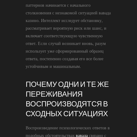
паттернов начинается с начального
столкновения с незнакомой ситуацией вавада
казино. Интеллект исследует обстановку,
рассматривает вероятную риск или шанс, и
включает соответствующую чувственную
ответ. Если случай возникает вновь, разум
использует уже сформированный образец
ответа, постепенно создавая его все более
устойчивым и машинальным.
ПОЧЕМУ ОДНИ И ТЕ ЖЕ
ПЕРЕЖИВАНИЯ
ВОСПРОИЗВОДЯТСЯ В
СХОДНЫХ СИТУАЦИЯХ
Воспроизведение психологических ответов в
подобных обстоятельствах
вавада
связано с