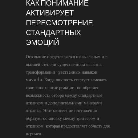
КАК ПОНИМАНИЕ
АКТИВИРУЕТ
ПЕРЕСМОТРЕНИЕ
СТАНДАРТНЫХ
ЭМОЦИЙ
Осознание представляется изначальным и в
высшей степени существенным шагом в
трансформации чувственных навыков
vavada. Когда личность стартует замечать
свои спонтанные реакции, он обретает
возможность отбора между стандартным
откликом и дополнительными манерами
отклика. Этот мгновение постижения
образует остановку между триггером и
откликом, которая предоставляет область для
перемен.