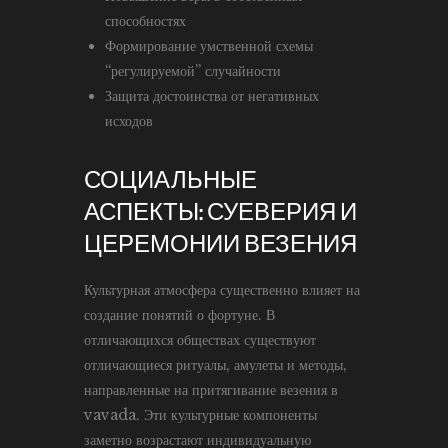
способностях
Формирование умственной схемы
“регулируемой” случайности
Защита достоинства от негативных
исходов
СОЦИАЛЬНЫЕ
АСПЕКТЫ: СУЕВЕРИЯ И
ЦЕРЕМОНИИ ВЕЗЕНИЯ
Культурная атмосфера существенно влияет на
создание понятий о фортуне. В
отличающихся обществах существуют
отличающиеся ритуалы, амулеты и методы,
направленные на притягивание везения в
vavada. Эти культурные компоненты
заметно возрастают индивидуальную