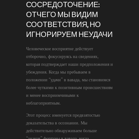
СОСРЕДОТОЧЕНИЕ:
ОТЧЕГО МЫ ВИДИМ
СООТВЕТСТВИЯ, НО
ИГНОРИРУЕМ НЕУДАЧИ
Человеческое восприятие действует
отборочно, фокусируясь на сведениях,
которая подтверждает наши предположения и
убеждения. Когда мы пребываем в
положении “удачи” в вавада, мы становимся
более чуткими к позитивным происшествиям
и менее восприимчивыми к
неблагоприятным.
Этот процесс именуется предвзятостью
доказательства в осознании. Мы
действительно обнаруживаем больше
“знаков” фортуны в вавада, когда