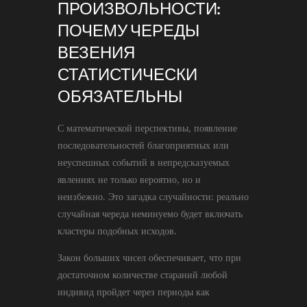
ПРОИЗВОЛЬНОСТИ:
ПОЧЕМУ ЧЕРЕДЫ
ВЕЗЕНИЯ
СТАТИСТИЧЕСКИ
ОБЯЗАТЕЛЬНЫ
С математической перспективы, появление
последовательностей благоприятных или
неуспешных событий в непредсказуемых
явлениях не только вероятно, но и
неизбежно. Это загадка случайности: реально
случайная череда неминуемо будет включать
кластеры подобных исходов.
Закон больших чисел обеспечивает, что при
достаточном количестве стараний любой
индивид пройдет через периоды как