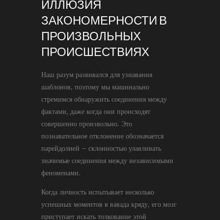
ИЛЛЮЗИЯ
ЗАКОНОМЕРНОСТИ В
ПРОИЗВОЛЬНЫХ
ПРОИСШЕСТВИЯХ
Наш разум развивался для узнавания
шаблонов, поэтому мы машинально
стремимся обнаружить соединения между
фактами, даже когда они происходят
совершенно произвольно. Это
познавательное отклонение обозначается
парейдолией – склонностью улавливать
значимые соединения между независимыми
феноменами.
Когда личность испытывает несколько
успешных моментов в вавада кряду, его мозг
приступает искать толкование этой