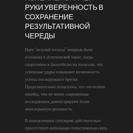
РУКИ УВЕРЕННОСТЬ В
СОХРАНЕНИЕ
РЕЗУЛЬТАТИВНОЙ
ЧЕРЕДЫ
Идея “везучей полосы” впервые была
изложена в атлетической науке, когда
спортсмены в баскетболисты полагали, что
успешные удары повышают возможность
успеха последующего броска.
Продолжительно полагалось, что это полное
ошибка, тем не менее современные
исследования демонстрируют более
многогранную реальность.
В определенных ситуациях действительно
присутствует небольшая статистическая связь