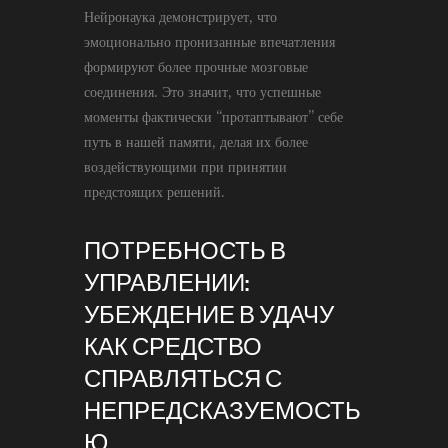
Нейронаука демонстрирует, что
эмоционально пронизанные впечатления
формируют более прочные мозговые
соединения. Это значит, что успешные
моменты фактически “протаптывают” себе
путь в нашей памяти, делая их более
воздействующими при принятии
предстоящих решений.
ПОТРЕБНОСТЬ В
УПРАВЛЕНИИ:
УБЕЖДЕНИЕ В УДАЧУ
КАК СРЕДСТВО
СПРАВЛЯТЬСЯ С
НЕПРЕДСКАЗУЕМОСТЬ
Ю