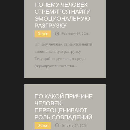
ПОЧЕМУ ЧЕЛОВЕК
СТРЕМЯТСЯ НАЙТИ
ЭМОЦИОНАЛЬНУЮ
РАЗГРУЗКУ
Other
February 19, 2026
Почему человек стремятся найти
эмоциональную разгрузку
Текущий окружающая среда
формирует множество…
ПО КАКОЙ ПРИЧИНЕ
ЧЕЛОВЕК
ПЕРЕОЦЕНИВАЮТ
РОЛЬ СОВПАДЕНИЙ
Other
January 27, 2026