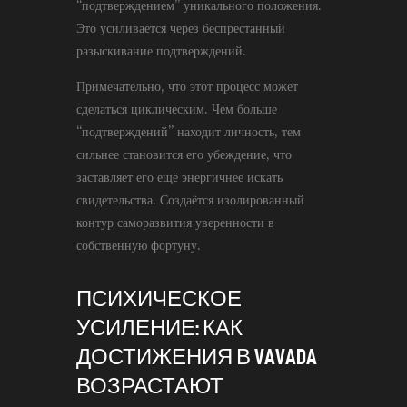
“подтверждением” уникального положения.
Это усиливается через беспрестанный
разыскивание подтверждений.
Примечательно, что этот процесс может
сделаться циклическим. Чем больше
“подтверждений” находит личность, тем
сильнее становится его убеждение, что
заставляет его ещё энергичнее искать
свидетельства. Создаётся изолированный
контур саморазвития уверенности в
собственную фортуну.
ПСИХИЧЕСКОЕ
УСИЛЕНИЕ: КАК
ДОСТИЖЕНИЯ В VAVADA
ВОЗРАСТАЮТ