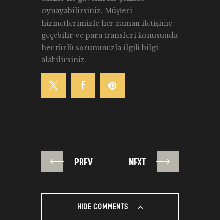
oynayabilirsiniz. Müşteri
hizmetlerimizle her zaman iletişime
geçebilir ve para transferi konusunda
her türlü sorununuzla ilgili bilgi
alabilirsiniz.
PREV
NEXT
HIDE COMMENTS