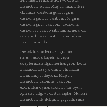
24/7 müşteri hizmetleri ve destek
hizmetleri sunar. Müşteri hizmetleri
ekibimiz, casıbom güncel giriş,
casibom güncel, casibom 158 giriş,
casibom giriş, casibom, cadibom,
casibon ve casibo gibi tüm konularda
size yardımcı olmak için burada ve
hazır durumda.
Destek hizmetleri ile ilgili her
sorununuz, şikayetiniz veya
taleplerinizle ilgili herhangi bir konu
hakkında size yardımcı olmaktan
memnuniyet duyarız. Müşteri
hizmetleri ekibimiz, casibom
üzerinden oynanacak her tür oyun
için size bilgi ve destek sağlar. Müşteri
hizmetleri ile iletişime geçebilirsiniz: