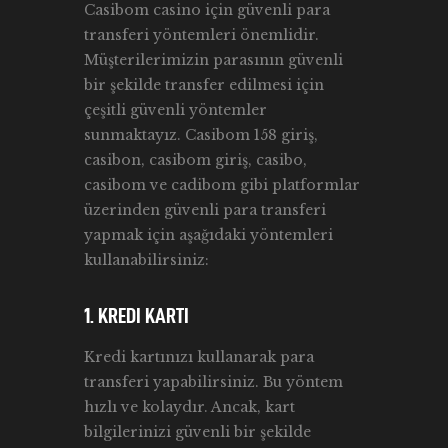
Casibom casino için güvenli para
transferi yöntemleri önemlidir.
Müşterilerimizin parasının güvenli
bir şekilde transfer edilmesi için
çeşitli güvenli yöntemler
sunmaktayız. Casibom 158 giriş,
casibon, casibom giriş, casibo,
casibom ve cadibom gibi platformlar
üzerinden güvenli para transferi
yapmak için aşağıdaki yöntemleri
kullanabilirsiniz:
1. KREDI KARTI
Kredi kartınızı kullanarak para
transferi yapabilirsiniz. Bu yöntem
hızlı ve kolaydır. Ancak, kart
bilgilerinizi güvenli bir şekilde