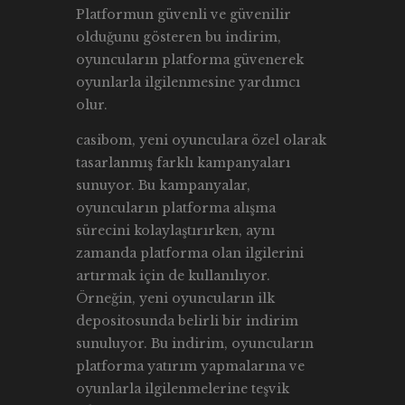
Platformun güvenli ve güvenilir
olduğunu gösteren bu indirim,
oyuncuların platforma güvenerek
oyunlarla ilgilenmesine yardımcı
olur.
casibom, yeni oyunculara özel olarak
tasarlanmış farklı kampanyaları
sunuyor. Bu kampanyalar,
oyuncuların platforma alışma
sürecini kolaylaştırırken, aynı
zamanda platforma olan ilgilerini
artırmak için de kullanılıyor.
Örneğin, yeni oyuncuların ilk
depositosunda belirli bir indirim
sunuluyor. Bu indirim, oyuncuların
platforma yatırım yapmalarına ve
oyunlarla ilgilenmelerine teşvik