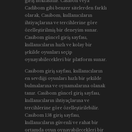
giriş noktasıdır. Casibon veya
Cadibom gibi benzer sitelerden farklı
olarak, Casibom, kullanıcıların
ihtiyaçlarına ve tercihlerine göre
özelleştirilmiş bir deneyim sunar.
Casibom güncel giriş sayfası,
kullanıcıların hızlı ve kolay bir
şekilde oyunları seçip
oynayabilecekleri bir platform sunar.
Casibom giriş sayfası, kullanıcıların
en sevdiği oyunları hızlı bir şekilde
bulmalarına ve oynamalarına olanak
tanır. Casibom güncel giriş sayfası,
kullanıcıların ihtiyaçlarına ve
tercihlerine göre özelleştirilebilir.
Casibom 158 giriş sayfası,
kullanıcıların güvenli ve rahat bir
ortamda oyun oynayabilecekleri bir