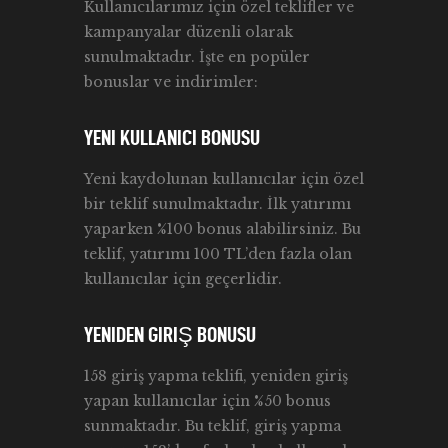
Kullanıcılarımız için özel teklifler ve
kampanyalar düzenli olarak
sunulmaktadır. İşte en popüler
bonuslar ve indirimler:
YENI KULLANICI BONUSU
Yeni kaydolunan kullanıcılar için özel
bir teklif sunulmaktadır. İlk yatırımı
yaparken %100 bonus alabilirsiniz. Bu
teklif, yatırımı 100 TL’den fazla olan
kullanıcılar için geçerlidir.
YENIDEN GIRIŞ BONUSU
158 giriş yapma teklifi, yeniden giriş
yapan kullanıcılar için %50 bonus
sunmaktadır. Bu teklif, giriş yapma