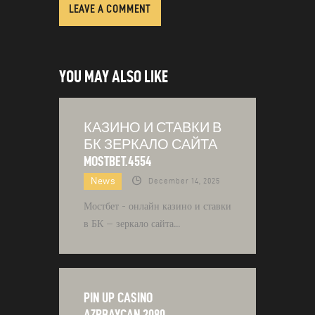
YOU MAY ALSO LIKE
КАЗИНО И СТАВКИ В
БК ЗЕРКАЛО САЙТА
MOSTBET.4554
News
December 14, 2025
Мостбет - онлайн казино и ставки
в БК – зеркало сайта…
PIN UP CASINO
AZRBAYCAN.2080