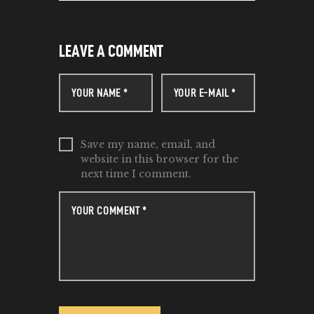
LEAVE A COMMENT
Save my name, email, and
website in this browser for the
next time I comment.