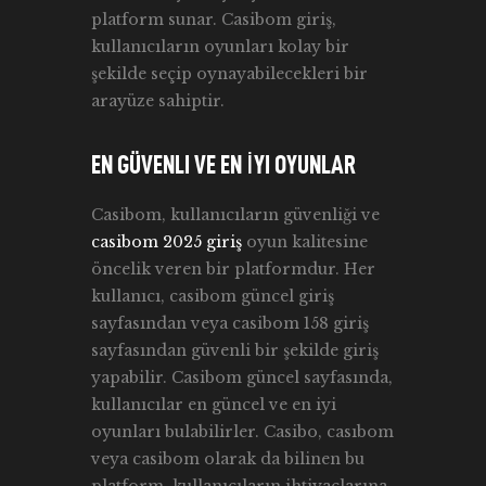
platform sunar. Casibom giriş,
kullanıcıların oyunları kolay bir
şekilde seçip oynayabilecekleri bir
arayüze sahiptir.
EN GÜVENLI VE EN İYI OYUNLAR
Casibom, kullanıcıların güvenliği ve
casibom 2025 giriş
oyun kalitesine
öncelik veren bir platformdur. Her
kullanıcı, casibom güncel giriş
sayfasından veya casibom 158 giriş
sayfasından güvenli bir şekilde giriş
yapabilir. Casibom güncel sayfasında,
kullanıcılar en güncel ve en iyi
oyunları bulabilirler. Casibo, casıbom
veya casibom olarak da bilinen bu
platform, kullanıcıların ihtiyaçlarına