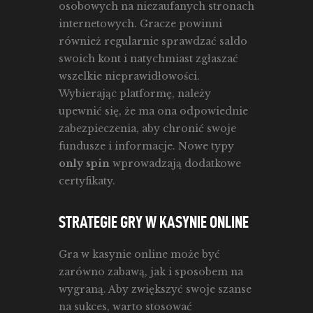
osobowych na niezaufanych stronach
internetowych. Gracze powinni
również regularnie sprawdzać saldo
swoich kont i natychmiast zgłaszać
wszelkie nieprawidłowości.
Wybierając platformę, należy
upewnić się, że ma ona odpowiednie
zabezpieczenia, aby chronić swoje
fundusze i informacje. Nowe typy
only spin
wprowadzają dodatkowe
certyfikaty.
STRATEGIE GRY W KASYNIE ONLINE
Gra w kasynie online może być
zarówno zabawą, jak i sposobem na
wygraną. Aby zwiększyć swoje szanse
na sukces, warto stosować