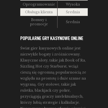
Oprogramowanie
Wysoka
Obsługa klienta
Średnia
Bonusy i
Średnia
promocje
POPULARNE GRY KASYNOWE ONLINE
Świat gier kasynowych online jest
niezwykle bogaty i zróżnicowany.
Klasyczne sloty, takie jak Book of Ra,
Sizzling Hot czy Starburst, wciąż
cieszą się ogromną popularnością ze
względu na prostotę i duże szanse na
wygraną. Gry stołowe, takie jak
ruletka, blackjack czy poker,
przyciągają graczy intelektualnych,
którzy lubią strategie i kalkulacje.