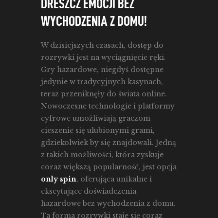
DRESZCZ EMOCJI BEZ
WYCHODZENIA Z DOMU!
W dzisiejszych czasach, dostęp do
rozrywki jest na wyciągnięcie ręki.
Gry hazardowe, niegdyś dostępne
jedynie w tradycyjnych kasynach,
teraz przeniknęły do świata online.
Nowoczesne technologie i platformy
cyfrowe umożliwiają graczom
cieszenie się ulubionymi grami,
gdziekolwiek by się znajdowali. Jedną
z takich możliwości, która zyskuje
coraz większą popularność, jest opcja
only spin
, oferująca unikalne i
ekscytujące doświadczenia
hazardowe bez wychodzenia z domu.
Ta forma rozrywki staje się coraz