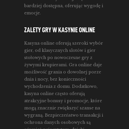
bardziej dostępna, oferując wygodę i
emocje.
ZALETY GRY W KASYNIE ONLINE
Kasyna online oferują szeroki wybór
gier, od klasycznych slotów i gier
stołowych po nowoczesne gry z
żywymi krupierami. Gra online daje
możliwość grania o dowolnej porze
dnia i nocy, bez konieczności
wychodzenia z domu. Dodatkowo,
kasyna online często oferują
atrakcyjne bonusy i promocje, które
mogą znacznie zwiększyć szanse na
wygraną. Bezpieczeństwo transakcji i
ochrona danych osobowych są