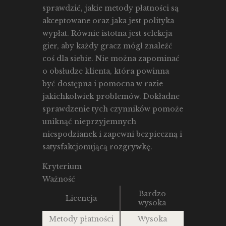
sprawdzić, jakie metody płatności są
akceptowane oraz jaka jest polityka
wypłat. Równie istotna jest selekcja
gier, aby każdy gracz mógł znaleźć
coś dla siebie. Nie można zapominać
o obsłudze klienta, która powinna
być dostępna i pomocna w razie
jakichkolwiek problemów. Dokładne
sprawdzenie tych czynników pomoże
uniknąć nieprzyjemnych
niespodzianek i zapewni bezpieczną i
satysfakcjonującą rozgrywkę.
Kryterium
Ważność
Bardzo
Licencja
wysoka
Metody płatności
Wysoka