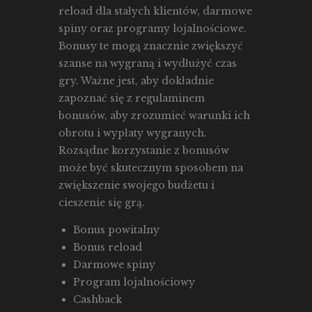
reload dla stałych klientów, darmowe
spiny oraz programy lojalnościowe.
Bonusy te mogą znacznie zwiększyć
szanse na wygraną i wydłużyć czas
gry. Ważne jest, aby dokładnie
zapoznać się z regulaminem
bonusów, aby zrozumieć warunki ich
obrotu i wypłaty wygranych.
Rozsądne korzystanie z bonusów
może być skutecznym sposobem na
zwiększenie swojego budżetu i
cieszenie się grą.
Bonus powitalny
Bonus reload
Darmowe spiny
Program lojalnościowy
Cashback