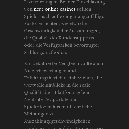
Lizenzierungen. Bei der Einschätzung
von
neue online casinos
sollten
Spieler auch auf weniger augenfällige
Faktoren achten, wie etwa die
Geschwindigkeit der Auszahlungen,
die Qualität des Kundensupports
oder die Verfügbarkeit bevorzugter
Zahlungsmethoden.
Ein detaillierter Vergleich sollte auch
Nutzerbewertungen und
Erfahrungsberichte einbeziehen, die
wertvolle Einblicke in die reale
Qualität einer Plattform geben.
Neutrale Testportale und
Spielerforen bieten oft ehrliche
Meinungen zu
Auszahlungsgeschwindigkeiten,
Kundenservice und der Fairness von