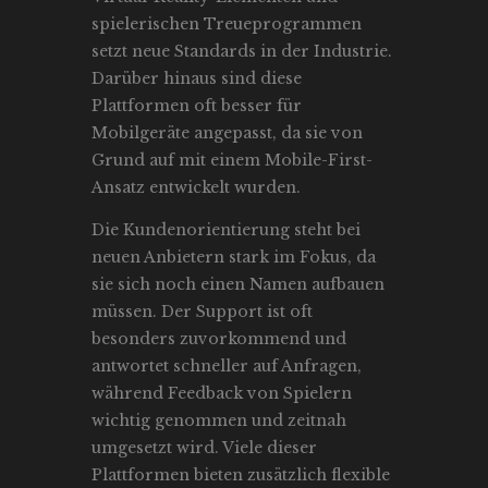
spielerischen Treueprogrammen
setzt neue Standards in der Industrie.
Darüber hinaus sind diese
Plattformen oft besser für
Mobilgeräte angepasst, da sie von
Grund auf mit einem Mobile-First-
Ansatz entwickelt wurden.
Die Kundenorientierung steht bei
neuen Anbietern stark im Fokus, da
sie sich noch einen Namen aufbauen
müssen. Der Support ist oft
besonders zuvorkommend und
antwortet schneller auf Anfragen,
während Feedback von Spielern
wichtig genommen und zeitnah
umgesetzt wird. Viele dieser
Plattformen bieten zusätzlich flexible