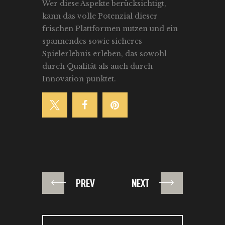
Wer diese Aspekte berücksichtigt,
kann das volle Potenzial dieser
frischen Plattformen nutzen und ein
spannendes sowie sicheres
Spielerlebnis erleben, das sowohl
durch Qualität als auch durch
Innovation punktet.
PREV
NEXT