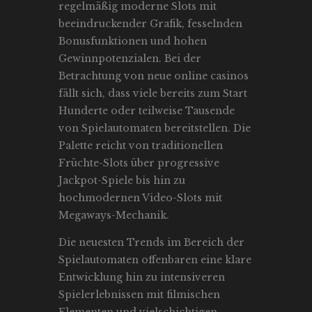
regelmäßig moderne Slots mit
beeindruckender Grafik, fesselnden
Bonusfunktionen und hohen
Gewinnpotenzialen. Bei der
Betrachtung von neue online casinos
fällt sich, dass viele bereits zum Start
Hunderte oder teilweise Tausende
von Spielautomaten bereitstellen. Die
Palette reicht von traditionellen
Früchte-Slots über progressive
Jackpot-Spiele bis hin zu
hochmodernen Video-Slots mit
Megaways-Mechanik.
Die neuesten Trends im Bereich der
Spielautomaten offenbaren eine klare
Entwicklung hin zu intensiveren
Spielerlebnissen mit filmischen