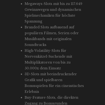
Megaways-Slots mit bis zu 117.649
Gewinnwegen und dynamischen
Spielmechaniken für höchste
Spannung
Branded Slots aufbauend auf
populären Filmen, Serien oder
Musikbands mit originalen
Soundtracks
High-Volatility-Slots für
Nervenkitzel-Suchende mit
Multiplikatoren von bis zu
50.000x dem Einsatz
3D-Slots mit beeindruckender
Grafik und spielbaren
Bonusspielen für ein cineastisches
Erlebnis
Buy-Feature-Slots, die direkten
Zugang zu Bonusrunden