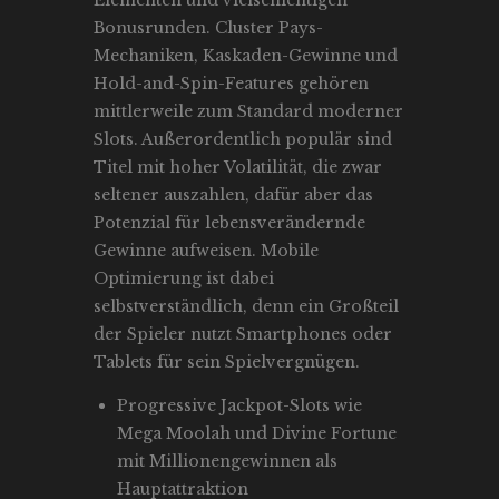
Elementen und vielschichtigen
Bonusrunden. Cluster Pays-
Mechaniken, Kaskaden-Gewinne und
Hold-and-Spin-Features gehören
mittlerweile zum Standard moderner
Slots. Außerordentlich populär sind
Titel mit hoher Volatilität, die zwar
seltener auszahlen, dafür aber das
Potenzial für lebensverändernde
Gewinne aufweisen. Mobile
Optimierung ist dabei
selbstverständlich, denn ein Großteil
der Spieler nutzt Smartphones oder
Tablets für sein Spielvergnügen.
Progressive Jackpot-Slots wie
Mega Moolah und Divine Fortune
mit Millionengewinnen als
Hauptattraktion