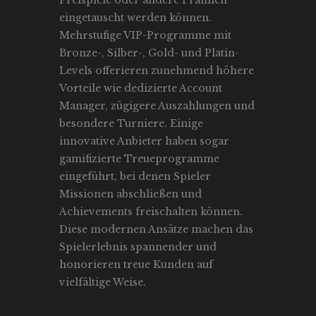
Freispiele oder andere Prämien
eingetauscht werden können.
Mehrstufige VIP-Programme mit
Bronze-, Silber-, Gold- und Platin-
Levels offerieren zunehmend höhere
Vorteile wie dedizierte Account
Manager, zügigere Auszahlungen und
besondere Turniere. Einige
innovative Anbieter haben sogar
gamifizierte Treueprogramme
eingeführt, bei denen Spieler
Missionen abschließen und
Achievements freischalten können.
Diese modernen Ansätze machen das
Spielerlebnis spannender und
honorieren treue Kunden auf
vielfältige Weise.