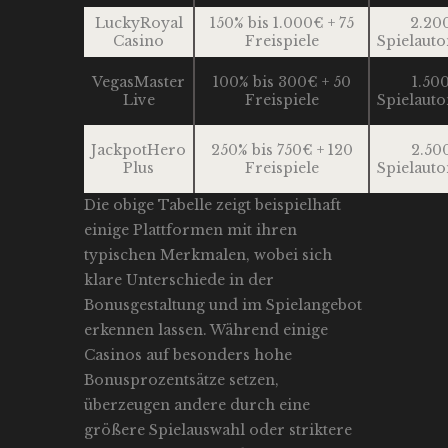
LuckyRoyal
150% bis 1.000€ + 75
2.20
Casino
Freispiele
Spielaut
VegasMaster
100% bis 300€ + 50
1.50
Live
Freispiele
Spielaut
JackpotHero
250% bis 750€ + 120
2.50
Plus
Freispiele
Spielaut
Die obige Tabelle zeigt beispielhaft
einige Plattformen mit ihren
typischen Merkmalen, wobei sich
klare Unterschiede in der
Bonusgestaltung und im Spielangebot
erkennen lassen. Während einige
Casinos auf besonders hohe
Bonusprozentsätze setzen,
überzeugen andere durch eine
größere Spielauswahl oder striktere