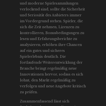
und moderne Spielesammlungen
verlockend sind, sollte die Sicherheit
und Seriosität des Anbieters immer
im Vordergrund stehen. Spieler, die
sich die Zeit nehmen, Lizenzen zu
kontrollieren, Bonusbedingungen zu
lesen und Erfahrungsberichte zu
analysieren, erhöhen ihre Chancen
auf ein gutes und sicheres
Spielerlebnis deutlich. Die
fortlaufende Weiterentwicklung der
Branche bringt regelmäßig neue
Innovationen hervor, sodass es sich
lohnt, den Markt regelmäßig zu
verfolgen und neue Angebote kritisch
zu prüfen.
Zusammenfassend lässt sich