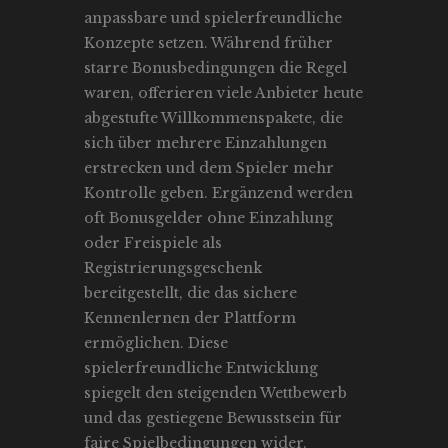
anpassbare und spielerfreundliche
Konzepte setzen. Während früher
starre Bonusbedingungen die Regel
waren, offerieren viele Anbieter heute
abgestufte Willkommenspakete, die
sich über mehrere Einzahlungen
erstrecken und dem Spieler mehr
Kontrolle geben. Ergänzend werden
oft Bonusgelder ohne Einzahlung
oder Freispiele als
Registrierungsgeschenk
bereitgestellt, die das sichere
Kennenlernen der Plattform
ermöglichen. Diese
spielerfreundliche Entwicklung
spiegelt den steigenden Wettbewerb
und das gestiegene Bewusstsein für
faire Spielbedingungen wider.