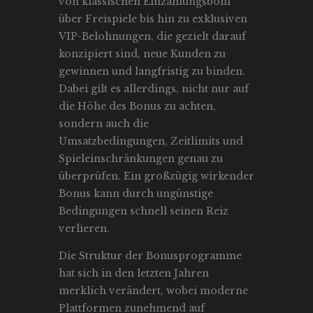
von klassischen Einzahlungsboni
über Freispiele bis hin zu exklusiven
VIP-Belohnungen, die gezielt darauf
konzipiert sind, neue Kunden zu
gewinnen und langfristig zu binden.
Dabei gilt es allerdings, nicht nur auf
die Höhe des Bonus zu achten,
sondern auch die
Umsatzbedingungen, Zeitlimits und
Spieleinschränkungen genau zu
überprüfen. Ein großzügig wirkender
Bonus kann durch ungünstige
Bedingungen schnell seinen Reiz
verlieren.
Die Struktur der Bonusprogramme
hat sich in den letzten Jahren
merklich verändert, wobei moderne
Plattformen zunehmend auf