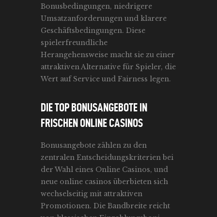
Bonusbedingungen, niedrigere
Umsatzanforderungen und klarere
Geschäftsbedingungen. Diese
spielerfreundliche
Herangehensweise macht sie zu einer
attraktiven Alternative für Spieler, die
Wert auf Service und Fairness legen.
DIE TOP BONUSANGEBOTE IN
FRISCHEN ONLINE CASINOS
Bonusangebote zählen zu den
zentralen Entscheidungskriterien bei
der Wahl eines Online Casinos, und
neue online casinos überbieten sich
wechselseitig mit attraktiven
Promotionen. Die Bandbreite reicht