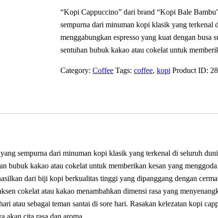
“Kopi Cappuccino” dari brand “Kopi Bale Bambu” 
sempurna dari minuman kopi klasik yang terkenal d
menggabungkan espresso yang kuat dengan busa su
sentuhan bubuk kakao atau cokelat untuk member
Category:
Coffee
Tags:
coffee
,
kopi
Product ID:
28
 yang sempurna dari minuman kopi klasik yang terkenal di seluruh du
tuhan bubuk kakao atau cokelat untuk memberikan kesan yang menggod
ilkan dari biji kopi berkualitas tinggi yang dipanggang dengan cerma
 aksen cokelat atau kakao menambahkan dimensi rasa yang menyenang
hari atau sebagai teman santai di sore hari. Rasakan kelezatan kopi ca
 akan cita rasa dan aroma.