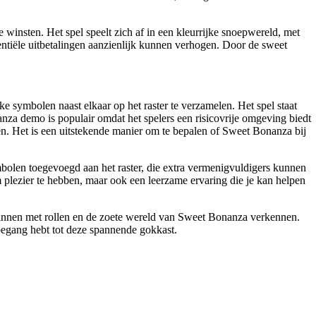
insten. Het spel speelt zich af in een kleurrijke snoepwereld, met
entiële uitbetalingen aanzienlijk kunnen verhogen. Door de
sweet
e symbolen naast elkaar op het raster te verzamelen. Het spel staat
anza demo
is populair omdat het spelers een risicovrije omgeving biedt
len. Het is een uitstekende manier om te bepalen of Sweet Bonanza bij
ymbolen toegevoegd aan het raster, die extra vermenigvuldigers kunnen
 plezier te hebben, maar ook een leerzame ervaring die je kan helpen
beginnen met rollen en de zoete wereld van Sweet Bonanza verkennen.
oegang hebt tot deze spannende gokkast.