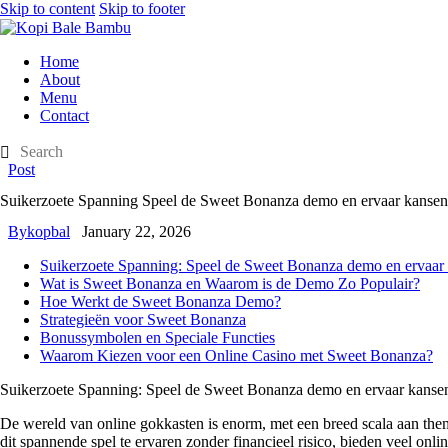
Skip to content
Skip to footer
Home
About
Menu
Contact
Post
Suikerzoete Spanning Speel de Sweet Bonanza demo en ervaar kansen 
By
kopbal
January 22, 2026
Suikerzoete Spanning: Speel de Sweet Bonanza demo en ervaar k
Wat is Sweet Bonanza en Waarom is de Demo Zo Populair?
Hoe Werkt de Sweet Bonanza Demo?
Strategieën voor Sweet Bonanza
Bonussymbolen en Speciale Functies
Waarom Kiezen voor een Online Casino met Sweet Bonanza?
Suikerzoete Spanning: Speel de Sweet Bonanza demo en ervaar kansen 
De wereld van online gokkasten is enorm, met een breed scala aan them
dit spannende spel te ervaren zonder financieel risico, bieden veel onli