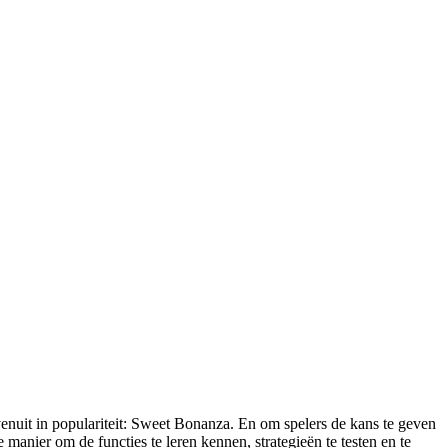
enuit in populariteit: Sweet Bonanza. En om spelers de kans te geven
manier om de functies te leren kennen, strategieën te testen en te