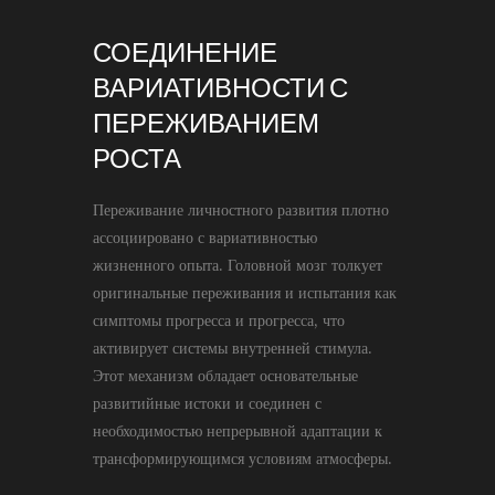
СОЕДИНЕНИЕ
ВАРИАТИВНОСТИ С
ПЕРЕЖИВАНИЕМ
РОСТА
Переживание личностного развития плотно
ассоциировано с вариативностью
жизненного опыта. Головной мозг толкует
оригинальные переживания и испытания как
симптомы прогресса и прогресса, что
активирует системы внутренней стимула.
Этот механизм обладает основательные
развитийные истоки и соединен с
необходимостью непрерывной адаптации к
трансформирующимся условиям атмосферы.