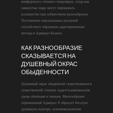
комфортного степени стимуляции, тогда как
замкнутые люди могут переживать
излишество при избыточном разнообразии.
Постижение персональных различий
способствует образовать адаптированные
методы в Адмирал Казино.
КАК РАЗНООБРАЗИЕ
СКАЗЫВАЕТСЯ НА
ДУШЕВНЫЙ ОКРАС
ОБЫДЕННОСТИ
Душевный окрас обыденной существования в
существенной степени задается равновесием
среди обычным и свежим. Многообразие
переживаний Адмирал Х образует богатую
душевную палитру, исключая развитие