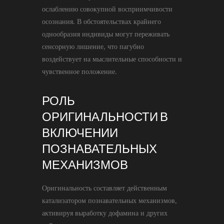
ослаблению совокупной восприимчивости
осознания. В обстоятельствах крайнего
однообразия индивиды могут переживать
сенсорную лишение, что пагубно
воздействует на мыслительные способности и
чувственное положение.
РОЛЬ
ОРИГИНАЛЬНОСТИ В
ВКЛЮЧЕНИИ
ПОЗНАВАТЕЛЬНЫХ
МЕХАНИЗМОВ
Оригинальность составляет действенным
катализатором познавательных механизмов,
активируя выработку дофамина и других