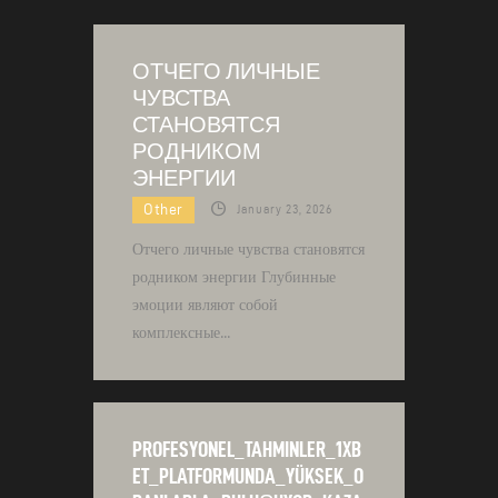
ОТЧЕГО ЛИЧНЫЕ
ЧУВСТВА
СТАНОВЯТСЯ
РОДНИКОМ
ЭНЕРГИИ
Other
January 23, 2026
Отчего личные чувства становятся
родником энергии Глубинные
эмоции являют собой
комплексные…
PROFESYONEL_TAHMINLER_1XB
ET_PLATFORMUNDA_YÜKSEK_O