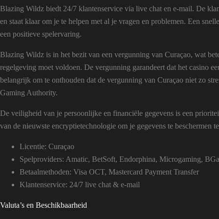
Blazing Wildz biedt 24/7 klantenservice via live chat en e-mail. De klan
en staat klaar om je te helpen met al je vragen en problemen. Een snelle 
een positieve spelervaring.
Blazing Wildz is in het bezit van een vergunning van Curaçao, wat bete
regelgeving moet voldoen. De vergunning garandeert dat het casino eerli
belangrijk om te onthouden dat de vergunning van Curaçao niet zo stren
Gaming Authority.
De veiligheid van je persoonlijke en financiële gegevens is een priorit
van de nieuwste encryptietechnologie om je gegevens te beschermen t
Licentie:
Curaçao
Spelproviders:
Amatic, BetSoft, Endorphina, Microgaming, BG
Betaalmethoden:
Visa OCT, Mastercard Payment Transfer
Klantenservice:
24/7 live chat & e-mail
Valuta’s en Beschikbaarheid