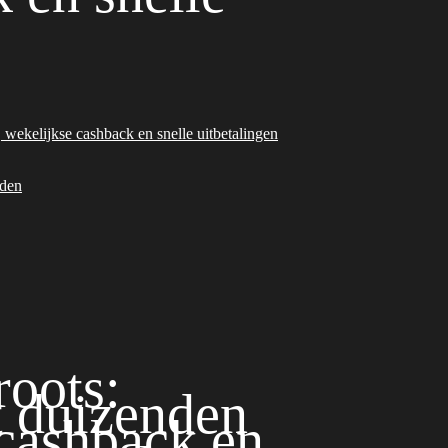
wekelijkse cashback en snelle uitbetalingen
eden
roots:
t duizenden
 cashback en