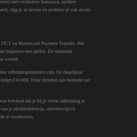
elers met exclusieve bonussen, snellere
t, stijg je in niveau en profiteer je van steeds
sa OCT en Mastercard Payment Transfer. Het
unt beginnen met spelen. De minimale
no wereld.
kse uitbetalingslimieten zijn. De dagelijkse
 limiet €10.000. Deze limieten zijn bedoeld om
betekent dat je bij je eerste uitbetaling je
 van je identiteitsbewijs, adresbewijs en
aude te voorkomen.