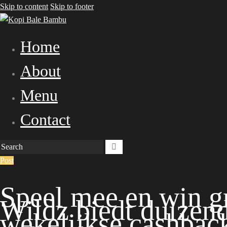
Skip to content
Skip to footer
Home
About
Menu
Contact
Post
Speel mee en win g
Wildz biedt duizen
wekelijkse cashback