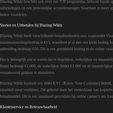
Blazing Wildz beschikt ook over een VIP programma, beloont loyale sp
uitbetalingen en een persoonlijke accountmanager. Naarmate je meer speel
betere voordelen.
Storten en Uitbetalen bij Blazing Wildz
Blazing Wildz biedt verschillende betaalmethoden aan, waaronder Vi
minimumstortingsbedrag is €15, waardoor je al met een klein bedrag k
uitbetaling bedraagt €50. Dit is een gemiddeld bedrag in de online casi
Het is belangrijk om te weten dat er dagelijkse, wekelijkse en maandelij
limiet bedraagt €1.000, de wekelijkse limiet €3.000 en de maandelijkse
verantwoord gokken te stimuleren.
Blazing Wildz hanteert een strikt KYC (Know Your Customer) beleid, wat 
identiteit moet verifiëren. Dit gebeurt door het verstrekken van kopieën
betaalmiddel. Dit is een standaard procedure bij online casino’s om fr
Klantenservice en Betrouwbaarheid