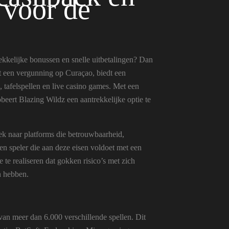
 voor de
ekkelijke bonussen en snelle uitbetalingen? Dan
et een vergunning op Curaçao, biedt een
, tafelspellen en live casino games. Met een
obeert Blazing Wildz een aantrekkelijke optie te
zoek naar platforms die betrouwbaarheid,
 een speler die aan deze eisen voldoet met een
 te realiseren dat gokken risico’s met zich
n hebben.
an meer dan 6.000 verschillende spellen. Dit